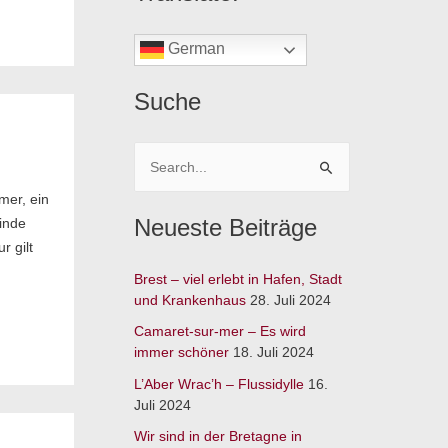
German
Suche
S
mer, ein
u
Neueste Beiträge
inde
c
r gilt
h
Brest – viel erlebt in Hafen, Stadt
e
und Krankenhaus
28. Juli 2024
n
Camaret-sur-mer – Es wird
n
immer schöner
18. Juli 2024
a
L’Aber Wrac’h – Flussidylle
16.
c
Juli 2024
h
Wir sind in der Bretagne in