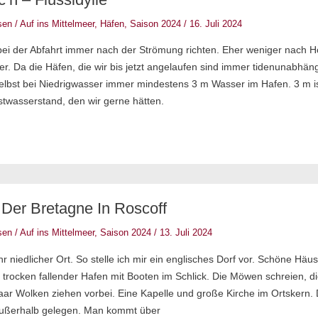
sen
/
Auf ins Mittelmeer
,
Häfen
,
Saison 2024
/
16. Juli 2024
ei der Abfahrt immer nach der Strömung richten. Eher weniger nach H
r. Da die Häfen, die wir bis jetzt angelaufen sind immer tidenunabhäng
selbst bei Niedrigwasser immer mindestens 3 m Wasser im Hafen. 3 m is
stwasserstand, den wir gerne hätten.
 Der Bretagne In Roscoff
sen
/
Auf ins Mittelmeer
,
Saison 2024
/
13. Juli 2024
ehr niedlicher Ort. So stelle ich mir ein englisches Dorf vor. Schöne Häu
n trocken fallender Hafen mit Booten im Schlick. Die Möwen schreien, 
aar Wolken ziehen vorbei. Eine Kapelle und große Kirche im Ortskern.
außerhalb gelegen. Man kommt über