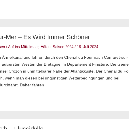
r-Mer – Es Wird Immer Schöner
sen
/
Auf ins Mittelmeer
,
Häfen
,
Saison 2024
/
18. Juli 2024
n Ärmelkanal und fahren durch den Chenal du Four nach Camaret-sur-
m äußersten Westen der Bretagne im Département Finistère. Die Geme
binsel Crozon in unmittelbarer Nähe der Atlantikküste. Der Chenal du Fou
lich, wenn man diesen bei ungünstigen Wetterbedingungen und bei
urchfährt. Daher fahren
’h – Flussidylle