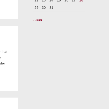
22
23
24
25
26
27
28
29
30
31
« Juni
n hat
e
 der