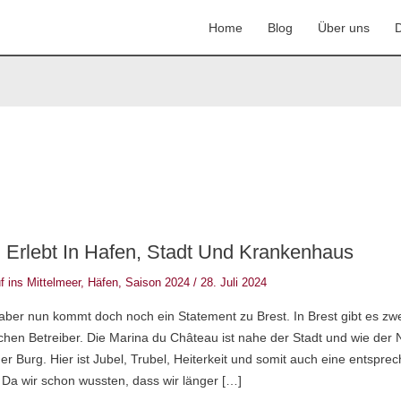
Home
Blog
Über uns
D
l Erlebt In Hafen, Stadt Und Krankenhaus
f ins Mittelmeer
,
Häfen
,
Saison 2024
/
28. Juli 2024
aber nun kommt doch noch ein Statement zu Brest. In Brest gibt es zw
chen Betreiber. Die Marina du Château ist nahe der Stadt und wie der
 der Burg. Hier ist Jubel, Trubel, Heiterkeit und somit auch eine entspre
 Da wir schon wussten, dass wir länger […]