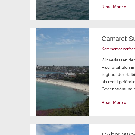
Krankenhaus
Read More »
Camaret-
Camaret-Su
sur-
mer
Kommentar verfas
–
Wir verlassen de
Es
Fischereihafen i
wird
liegt auf der Hal
immer
als recht gefähr
schöner
Gegenströmung d
Read More »
L’Aber
L’Aber Wrac
Wrac’h