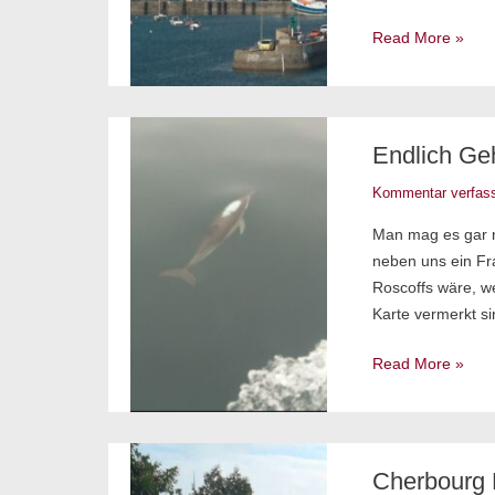
Read More »
Endlich
Endlich Geh
gehts
weiter
Kommentar verfas
–
Man mag es gar n
Delfine
neben uns ein Fra
vor
Roscoffs wäre, we
Roscoff
Karte vermerkt si
Read More »
Cherbourg
Cherbourg 
hält