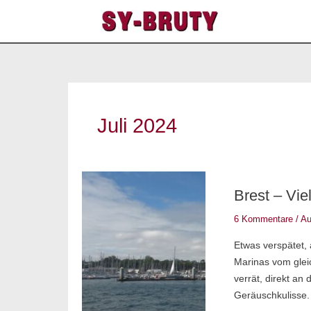
Zum
Inhalt
springen
Juli 2024
Brest
Brest – Vie
–
viel
6 Kommentare
/
Au
erlebt
Etwas verspätet, 
in
Marinas vom glei
Hafen,
verrät, direkt an
Stadt
Geräuschkulisse.
und