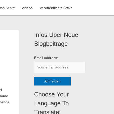
as Schiff
Videos
Veröffentlichte Artikel
Infos Über Neue
K
a
Blogbeiträge
t
e
Email address:
g
o
r
i
ei
e
Choose Your
 Name
n
Language To
chende
Translate: