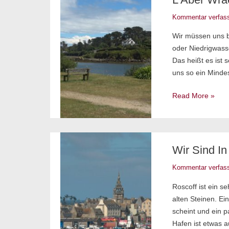
–
Kommentar verfas
Flussidylle
Wir müssen uns b
oder Niedrigwasse
Das heißt es ist 
uns so ein Minde
Read More »
Wir
Wir Sind In
sind
in
Kommentar verfas
der
Roscoff ist ein s
Bretagne
alten Steinen. Ei
in
scheint und ein p
Roscoff
Hafen ist etwas 