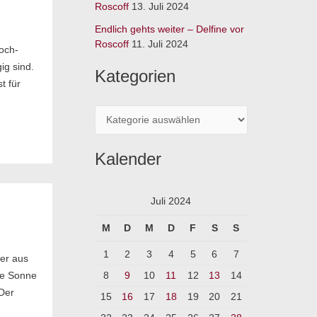
:
Roscoff
13. Juli 2024
Endlich gehts weiter – Delfine vor
Roscoff
11. Juli 2024
och-
ig sind.
Kategorien
t für
Kalender
Juli 2024
M
D
M
D
F
S
S
1
2
3
4
5
6
7
ser aus
die Sonne
8
9
10
11
12
13
14
 Der
15
16
17
18
19
20
21