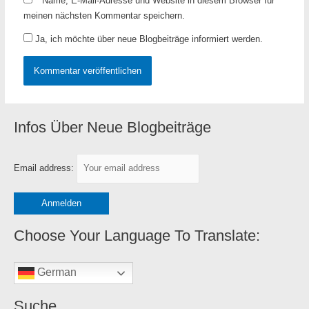
Name, E-Mail-Adresse und Website in diesem Browser für
meinen nächsten Kommentar speichern.
Ja, ich möchte über neue Blogbeiträge informiert werden.
Infos Über Neue Blogbeiträge
K
a
t
Email address:
e
g
o
r
Choose Your Language To Translate:
i
e
German
n
Suche