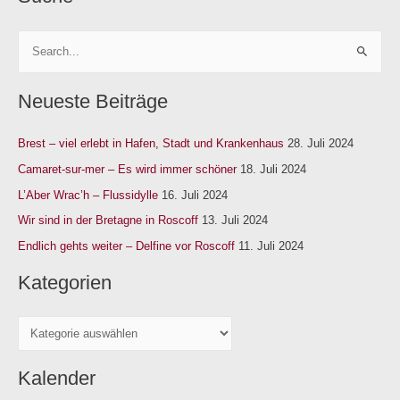
S
u
Neueste Beiträge
c
h
Brest – viel erlebt in Hafen, Stadt und Krankenhaus
28. Juli 2024
e
n
Camaret-sur-mer – Es wird immer schöner
18. Juli 2024
n
L’Aber Wrac’h – Flussidylle
16. Juli 2024
a
Wir sind in der Bretagne in Roscoff
13. Juli 2024
c
Endlich gehts weiter – Delfine vor Roscoff
11. Juli 2024
h
Kategorien
:
Kalender