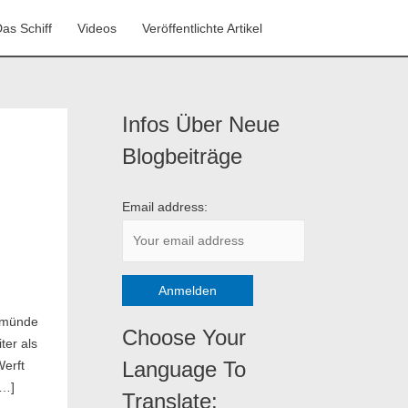
as Schiff
Videos
Veröffentlichte Artikel
Infos Über Neue
K
a
Blogbeiträge
t
e
Email address:
g
o
r
i
ermünde
e
Choose Your
ter als
n
Language To
erft
[…]
Translate: