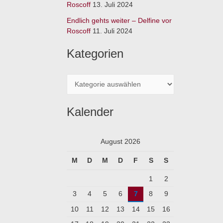
:
Roscoff
13. Juli 2024
Endlich gehts weiter – Delfine vor
Roscoff
11. Juli 2024
Kategorien
Kalender
August 2026
M
D
M
D
F
S
S
1
2
3
4
5
6
7
8
9
10
11
12
13
14
15
16