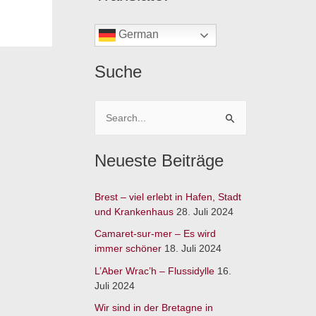
German
Suche
S
u
Neueste Beiträge
c
h
Brest – viel erlebt in Hafen, Stadt
e
und Krankenhaus
28. Juli 2024
n
Camaret-sur-mer – Es wird
n
immer schöner
18. Juli 2024
a
L’Aber Wrac’h – Flussidylle
16.
c
Juli 2024
h
Wir sind in der Bretagne in