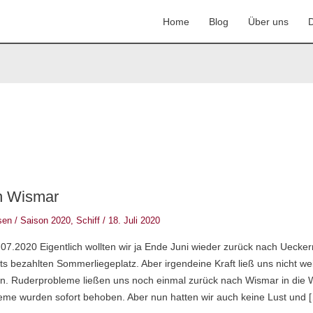
Home
Blog
Über uns
D
In Wismar
sen
/
Saison 2020
,
Schiff
/
18. Juli 2020
.07.2020 Eigentlich wollten wir ja Ende Juni wieder zurück nach Ueck
s bezahlten Sommerliegeplatz. Aber irgendeine Kraft ließ uns nicht wei
. Ruderprobleme ließen uns noch einmal zurück nach Wismar in die W
leme wurden sofort behoben. Aber nun hatten wir auch keine Lust und 