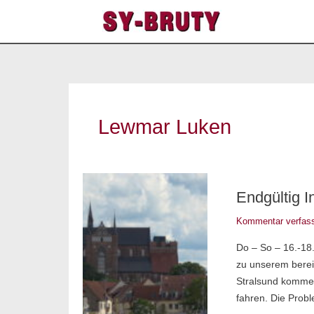
Zum
Inhalt
springen
Lewmar Luken
Endgültig
Endgültig 
in
Wismar
Kommentar verfas
Do – So – 16.-18
zu unserem bereit
Stralsund kommen
fahren. Die Prob