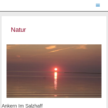
Zum
Haup
Inhalt
springen
Natur
Ankern
Ankern Im Salzhaff