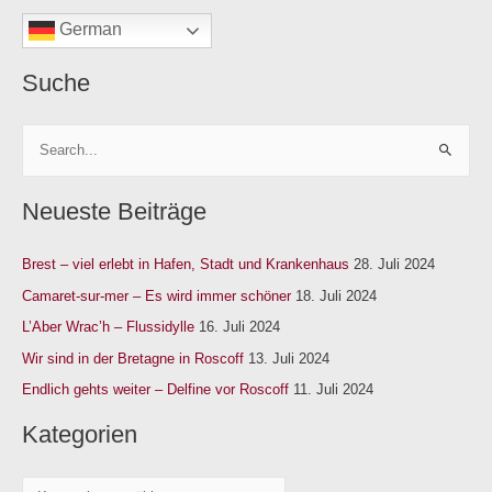
e
German
n
Suche
S
u
Neueste Beiträge
c
h
Brest – viel erlebt in Hafen, Stadt und Krankenhaus
28. Juli 2024
e
n
Camaret-sur-mer – Es wird immer schöner
18. Juli 2024
n
L’Aber Wrac’h – Flussidylle
16. Juli 2024
a
Wir sind in der Bretagne in Roscoff
13. Juli 2024
c
Endlich gehts weiter – Delfine vor Roscoff
11. Juli 2024
h
Kategorien
: