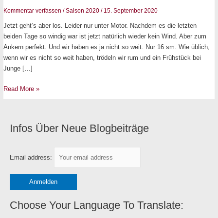
im
Kommentar verfassen
/
Saison 2020
/
15. September 2020
Salzhaff
Jetzt geht’s aber los. Leider nur unter Motor. Nachdem es die letzten
beiden Tage so windig war ist jetzt natürlich wieder kein Wind. Aber zum
Ankern perfekt. Und wir haben es ja nicht so weit. Nur 16 sm. Wie üblich,
wenn wir es nicht so weit haben, trödeln wir rum und ein Frühstück bei
Junge […]
Read More »
Infos Über Neue Blogbeiträge
K
a
t
Email address:
e
g
o
r
Choose Your Language To Translate:
i