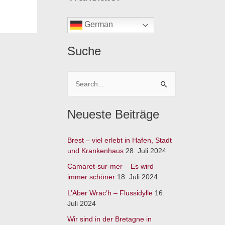
German
Suche
S
u
Neueste Beiträge
c
h
Brest – viel erlebt in Hafen, Stadt
e
und Krankenhaus
28. Juli 2024
n
Camaret-sur-mer – Es wird
n
immer schöner
18. Juli 2024
a
L’Aber Wrac’h – Flussidylle
16.
c
Juli 2024
h
Wir sind in der Bretagne in