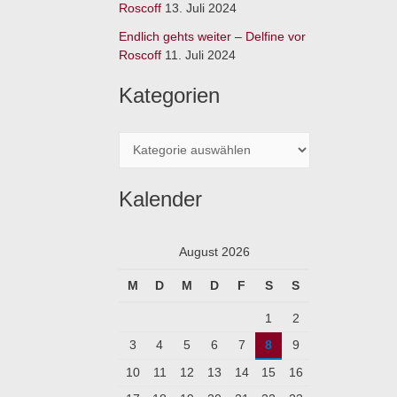
:
Roscoff
13. Juli 2024
Endlich gehts weiter – Delfine vor
Roscoff
11. Juli 2024
Kategorien
Kalender
August 2026
M
D
M
D
F
S
S
1
2
3
4
5
6
7
8
9
10
11
12
13
14
15
16