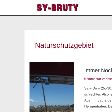
Zum
Inhalt
springen
Naturschutzgebiet
Immer
Immer Noch
noch
Heiligenhafen
Kommentar verfas
Sa – Do – 25.-30
schlechter. Also 
Aber im Laufe des
Heiligenhafen. D