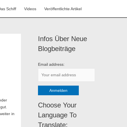
as Schiff
Videos
Veröffentlichte Artikel
Infos Über Neue
K
a
Blogbeiträge
t
e
Email address:
g
o
r
i
eder
e
Choose Your
 gut.
n
Language To
weiter in
Translate: