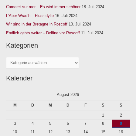
n
Camaret-sur-mer – Es wird immer schöner
18. Juli 2024
n
L’Aber Wrac’h – Flussidylle
16. Juli 2024
a
Wir sind in der Bretagne in Roscoff
13. Juli 2024
c
Endlich gehts weiter – Delfine vor Roscoff
11. Juli 2024
h
Kategorien
:
Kalender
August 2026
M
D
M
D
F
S
S
1
2
3
4
5
6
7
8
9
10
11
12
13
14
15
16