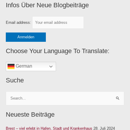
Infos Über Neue Blogbeiträge
K
a
t
Email address:
e
g
o
r
Choose Your Language To Translate:
i
e
German
n
Suche
S
u
Neueste Beiträge
c
h
Brest – viel erlebt in Hafen, Stadt und Krankenhaus
28. Juli 2024
e