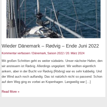
Wieder
Wieder Dänemark – Rødvig – Ende Juni 2022
Dänemark
Kommentar verfassen
/
Dänemark
,
Saison 2022
/
20. März 2024
–
Mit großen Schritten geht es weiter südwärts. Unser nächster Hafen, den
Rødvig
wir ansteuern ist Rødvig. Allerdings ungeplant. Wir wollten eigentlich
–
ankern, aber in der Bucht vor Rødvig (Rödvig) war es sehr kabbelig. Und
Ende
der Wind auch noch auflandig. Das ist natürlich nicht so passend. Schon
Juni
auf dem Weg ging es vorbei an Kopenhagen. Langweilig war […]
2022
Read More »