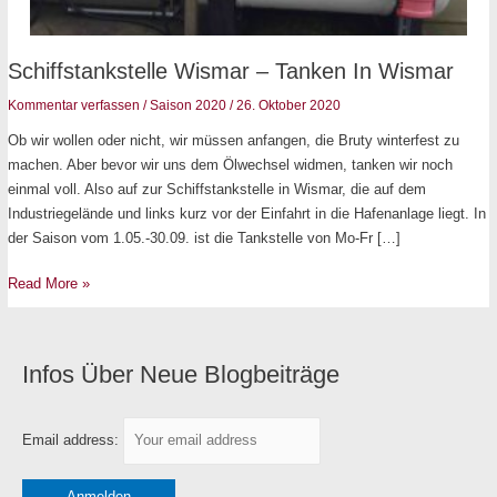
Schiffstankstelle
Schiffstankstelle Wismar – Tanken In Wismar
Wismar
Kommentar verfassen
/
Saison 2020
/
26. Oktober 2020
–
Ob wir wollen oder nicht, wir müssen anfangen, die Bruty winterfest zu
Tanken
machen. Aber bevor wir uns dem Ölwechsel widmen, tanken wir noch
in
einmal voll. Also auf zur Schiffstankstelle in Wismar, die auf dem
Wismar
Industriegelände und links kurz vor der Einfahrt in die Hafenanlage liegt. In
der Saison vom 1.05.-30.09. ist die Tankstelle von Mo-Fr […]
Read More »
Infos Über Neue Blogbeiträge
K
a
t
Email address:
e
g