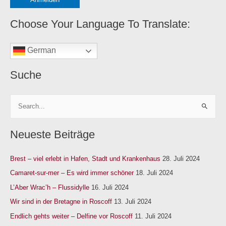
o
r
Choose Your Language To Translate:
i
e
German
n
Suche
S
u
Neueste Beiträge
c
h
Brest – viel erlebt in Hafen, Stadt und Krankenhaus
28. Juli 2024
e
n
Camaret-sur-mer – Es wird immer schöner
18. Juli 2024
n
L’Aber Wrac’h – Flussidylle
16. Juli 2024
a
Wir sind in der Bretagne in Roscoff
13. Juli 2024
c
Endlich gehts weiter – Delfine vor Roscoff
11. Juli 2024
h