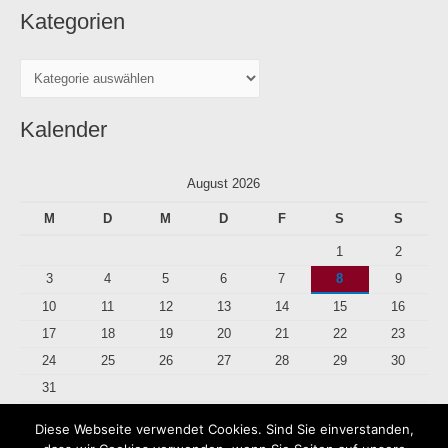
Kategorien
:
Kalender
August 2026
M
D
M
D
F
S
S
1
2
3
4
5
6
7
8
9
10
11
12
13
14
15
16
17
18
19
20
21
22
23
24
25
26
27
28
29
30
31
Diese Webseite verwendet Cookies. Sind Sie einverstanden,
« Juli