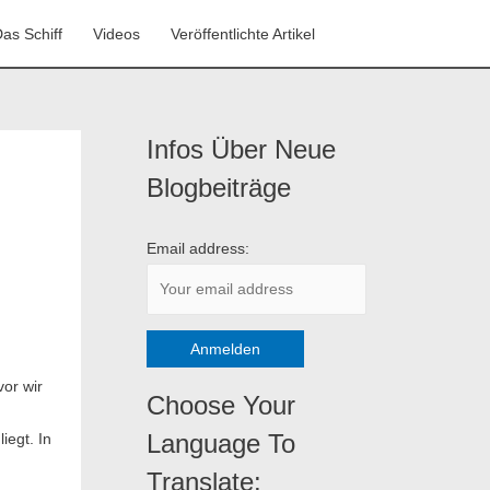
as Schiff
Videos
Veröffentlichte Artikel
Infos Über Neue
K
a
Blogbeiträge
t
e
Email address:
g
o
r
i
vor wir
e
Choose Your
n
n
Language To
iegt. In
Translate: