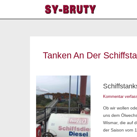
Zum
Inhalt
springen
Tanken An Der Schiffst
Schiffstankstelle
Schiffstan
Wismar
–
Kommentar verfas
Tanken
Ob wir wollen ode
in
uns dem Ölwechsel
Wismar
Wismar, die auf d
der Saison vom 1.