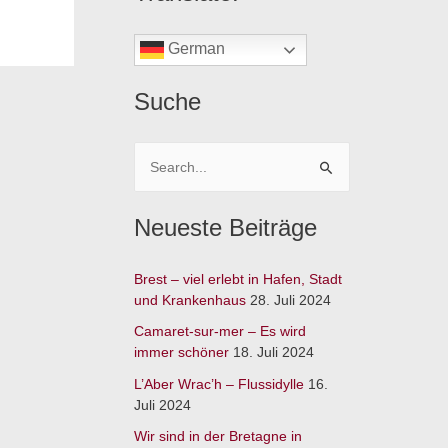
German
Suche
S
u
Neueste Beiträge
c
h
Brest – viel erlebt in Hafen, Stadt
e
und Krankenhaus
28. Juli 2024
n
Camaret-sur-mer – Es wird
n
immer schöner
18. Juli 2024
a
L’Aber Wrac’h – Flussidylle
16.
c
Juli 2024
h
Wir sind in der Bretagne in