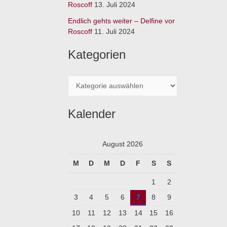
:
Roscoff
13. Juli 2024
Endlich gehts weiter – Delfine vor
Roscoff
11. Juli 2024
Kategorien
Kalender
August 2026
M
D
M
D
F
S
S
1
2
3
4
5
6
7
8
9
10
11
12
13
14
15
16