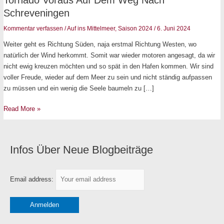
Tornado Voraus Auf Dem Weg Nach
voraus
Schreveningen
auf
Kommentar verfassen
/
Auf ins Mittelmeer
,
Saison 2024
/
6. Juni 2024
dem
Weg
Weiter geht es Richtung Süden, naja erstmal Richtung Westen, wo
nach
natürlich der Wind herkommt. Somit war wieder motoren angesagt, da wir
Schreveningen
nicht ewig kreuzen möchten und so spät in den Hafen kommen. Wir sind
voller Freude, wieder auf dem Meer zu sein und nicht ständig aufpassen
zu müssen und ein wenig die Seele baumeln zu […]
Read More »
Infos Über Neue Blogbeiträge
K
a
t
Email address:
e
g
o
r