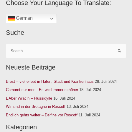
Choose Your Language To Translate:
i
e
German
n
Suche
S
u
Neueste Beiträge
c
h
Brest – viel erlebt in Hafen, Stadt und Krankenhaus
28. Juli 2024
e
n
Camaret-sur-mer – Es wird immer schöner
18. Juli 2024
n
L’Aber Wrac’h – Flussidylle
16. Juli 2024
a
Wir sind in der Bretagne in Roscoff
13. Juli 2024
c
Endlich gehts weiter – Delfine vor Roscoff
11. Juli 2024
h
Kategorien
: