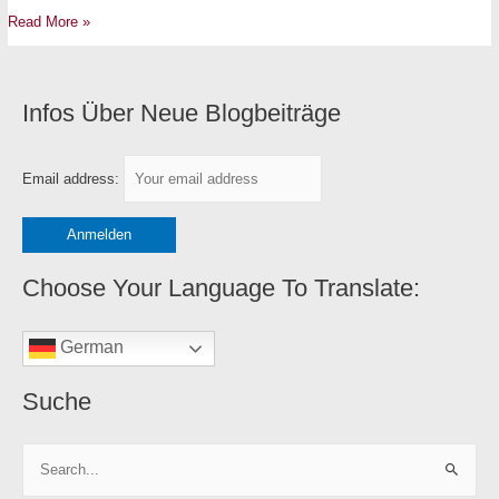
Read More »
Infos Über Neue Blogbeiträge
K
a
t
Email address:
e
g
o
r
Choose Your Language To Translate:
i
e
German
n
Suche
S