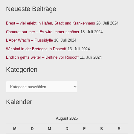
u
Neueste Beiträge
c
h
Brest – viel erlebt in Hafen, Stadt und Krankenhaus
28. Juli 2024
e
n
Camaret-sur-mer – Es wird immer schöner
18. Juli 2024
n
L’Aber Wrac’h – Flussidylle
16. Juli 2024
a
Wir sind in der Bretagne in Roscoff
13. Juli 2024
c
Endlich gehts weiter – Delfine vor Roscoff
11. Juli 2024
h
Kategorien
:
Kalender
August 2026
M
D
M
D
F
S
S