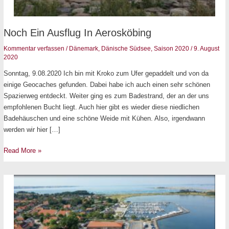
Noch
Noch Ein Ausflug In Aerosköbing
ein
Kommentar verfassen
/
Dänemark
,
Dänische Südsee
,
Saison 2020
/
9. August
Ausflug
2020
in
Sonntag, 9.08.2020 Ich bin mit Kroko zum Ufer gepaddelt und von da
Aerosköbing
einige Geocaches gefunden. Dabei habe ich auch einen sehr schönen
Spazierweg entdeckt. Weiter ging es zum Badestrand, der an der uns
empfohlenen Bucht liegt. Auch hier gibt es wieder diese niedlichen
Badehäuschen und eine schöne Weide mit Kühen. Also, irgendwann
werden wir hier […]
Read More »