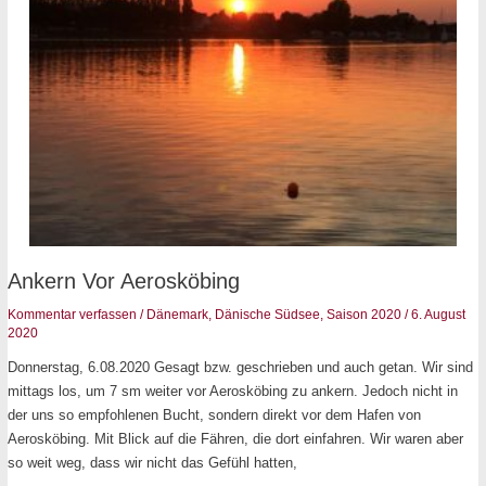
Ankern
Ankern Vor Aerosköbing
vor
Kommentar verfassen
/
Dänemark
,
Dänische Südsee
,
Saison 2020
/
6. August
Aerosköbing
2020
Donnerstag, 6.08.2020 Gesagt bzw. geschrieben und auch getan. Wir sind
mittags los, um 7 sm weiter vor Aerosköbing zu ankern. Jedoch nicht in
der uns so empfohlenen Bucht, sondern direkt vor dem Hafen von
Aerosköbing. Mit Blick auf die Fähren, die dort einfahren. Wir waren aber
so weit weg, dass wir nicht das Gefühl hatten,