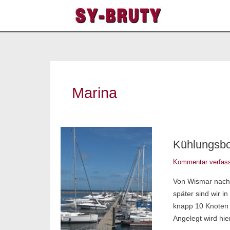
Zum
Inhalt
springen
Marina
Kühlungsborn
Kühlungsbo
–
Verrückt
Kommentar verfas
nach
Von Wismar nach 
Molli
später sind wir 
knapp 10 Knoten g
Angelegt wird hie