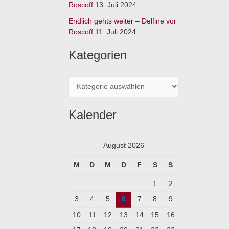
:
Roscoff
13. Juli 2024
Endlich gehts weiter – Delfine vor
Roscoff
11. Juli 2024
Kategorien
Kalender
August 2026
M
D
M
D
F
S
S
1
2
3
4
5
6
7
8
9
10
11
12
13
14
15
16