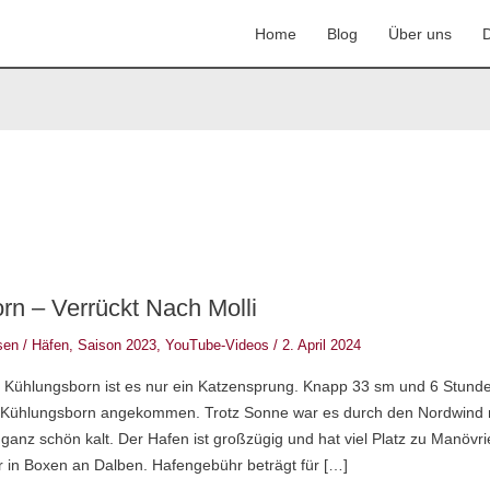
Home
Blog
Über uns
D
rn – Verrückt Nach Molli
sen
/
Häfen
,
Saison 2023
,
YouTube-Videos
/
2. April 2024
Kühlungsborn ist es nur ein Katzensprung. Knapp 33 sm und 6 Stund
in Kühlungsborn angekommen. Trotz Sonne war es durch den Nordwind 
anz schön kalt. Der Hafen ist großzügig und hat viel Platz zu Manövri
r in Boxen an Dalben. Hafengebühr beträgt für […]