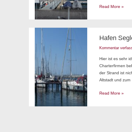
Read More »
Hafen
Hafen Segl
Seglervereinigun
Heiligenhafen
Kommentar verfas
Hier ist es sehr 
Charterfirmen be
der Strand ist ni
Altstadt und zum 
Read More »