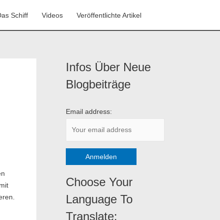
as Schiff
Videos
Veröffentlichte Artikel
Infos Über Neue
K
a
Blogbeiträge
t
e
Email address:
g
o
r
i
en
e
Choose Your
mit
n
Language To
eren.
Translate: