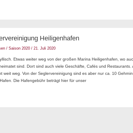
ervereinigung Heiligenhafen
g
sen
/
Saison 2020
/
21. Juli 2020
idyllisch. Etwas weiter weg von der großen Marina Heiligenhafen, wo au
heimatet sind. Dort sind auch viele Geschäfte, Cafés und Restaurants.
cht weit weg. Von der Seglervereinigung sind es aber nur ca. 10 Gehmin
Hafen. Die Hafengebühr beträgt hier für unser