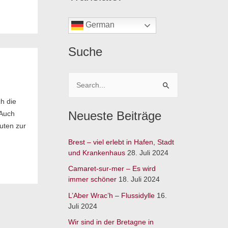
German
Suche
S
ch die
u
Neueste Beiträge
 Auch
c
uten zur
h
Brest – viel erlebt in Hafen, Stadt
e
und Krankenhaus
28. Juli 2024
n
Camaret-sur-mer – Es wird
n
immer schöner
18. Juli 2024
a
L’Aber Wrac’h – Flussidylle
16.
c
Juli 2024
h
Wir sind in der Bretagne in