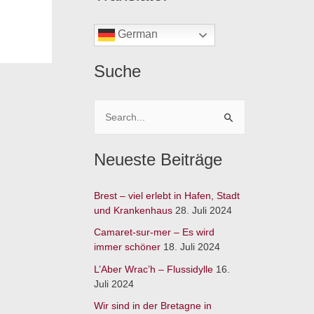
German
Suche
S
u
Neueste Beiträge
c
h
Brest – viel erlebt in Hafen, Stadt
e
und Krankenhaus
28. Juli 2024
n
Camaret-sur-mer – Es wird
n
immer schöner
18. Juli 2024
a
L’Aber Wrac’h – Flussidylle
16.
c
Juli 2024
h
Wir sind in der Bretagne in