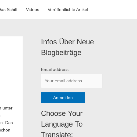
as Schiff
Videos
Veröffentlichte Artikel
Infos Über Neue
K
a
Blogbeiträge
t
e
Email address:
g
o
r
i
n unter
e
Choose Your
h
n
Language To
en. Das
 schon
Translate: