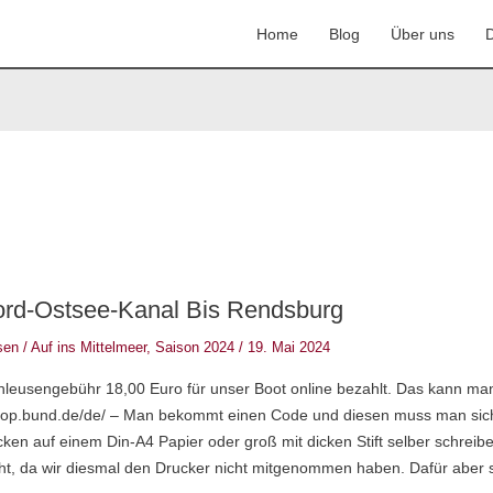
Home
Blog
Über uns
D
rd-Ostsee-Kanal Bis Rendsburg
sen
/
Auf ins Mittelmeer
,
Saison 2024
/
19. Mai 2024
hleusengebühr 18,00 Euro für unser Boot online bezahlt. Das kann ma
shop.bund.de/de/ – Man bekommt einen Code und diesen muss man sic
ken auf einem Din-A4 Papier oder groß mit dicken Stift selber schreib
t, da wir diesmal den Drucker nicht mitgenommen haben. Dafür aber