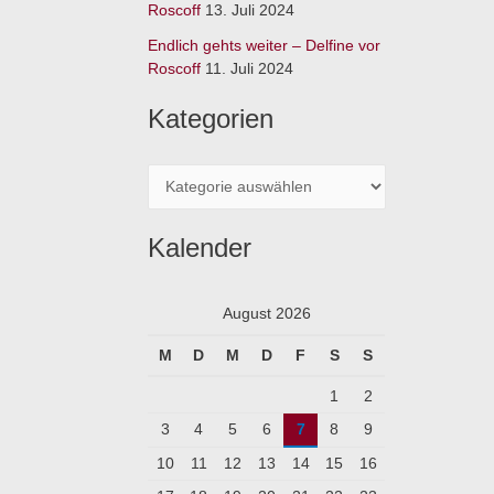
:
Roscoff
13. Juli 2024
Endlich gehts weiter – Delfine vor
Roscoff
11. Juli 2024
Kategorien
Kalender
August 2026
M
D
M
D
F
S
S
1
2
3
4
5
6
7
8
9
10
11
12
13
14
15
16