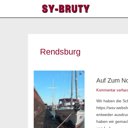
Zum
Inhalt
springen
Rendsburg
Auf
Auf Zum No
zum
Nord-
Kommentar verfas
Ostsee-
Wir haben die Sc
kanal
https://wsv.web
bis
entweder ausdruc
Rendsburg
haben wir gemach