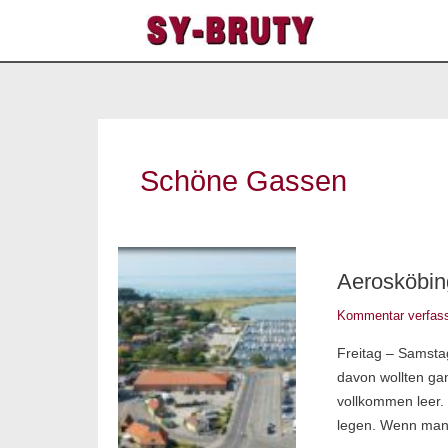
Zum
Inhalt
springen
Schöne Gassen
Aerosköbing
Aerosköbin
Kommentar verfas
Freitag – Samsta
davon wollten gan
vollkommen leer. 
legen. Wenn man