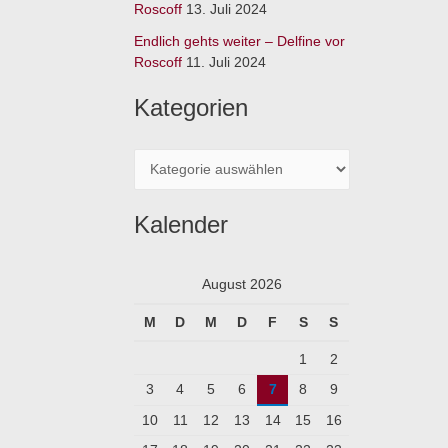
:
Roscoff
13. Juli 2024
Endlich gehts weiter – Delfine vor
Roscoff
11. Juli 2024
Kategorien
Kalender
August 2026
M
D
M
D
F
S
S
1
2
3
4
5
6
7
8
9
10
11
12
13
14
15
16