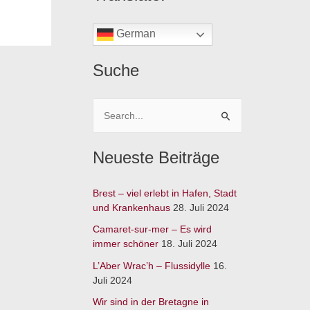
German
Suche
S
u
Neueste Beiträge
c
h
Brest – viel erlebt in Hafen, Stadt
e
und Krankenhaus
28. Juli 2024
n
Camaret-sur-mer – Es wird
n
immer schöner
18. Juli 2024
a
L’Aber Wrac’h – Flussidylle
16.
c
Juli 2024
h
Wir sind in der Bretagne in