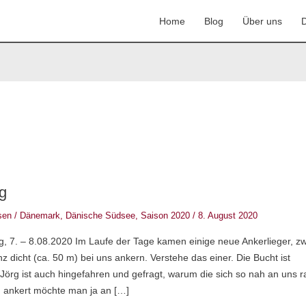
Home
Blog
Über uns
D
g
sen
/
Dänemark
,
Dänische Südsee
,
Saison 2020
/
8. August 2020
g, 7. – 8.08.2020 Im Laufe der Tage kamen einige neue Ankerlieger, zw
z dicht (ca. 50 m) bei uns ankern. Verstehe das einer. Die Bucht ist
Jörg ist auch hingefahren und gefragt, warum die sich so nah an uns r
 ankert möchte man ja an […]