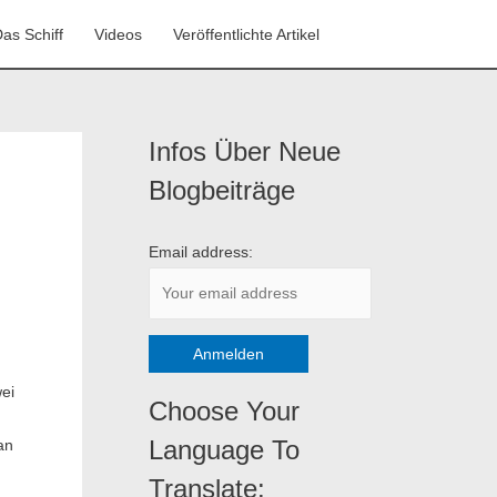
as Schiff
Videos
Veröffentlichte Artikel
Infos Über Neue
K
a
Blogbeiträge
t
e
Email address:
g
o
r
i
ei
e
Choose Your
n
Language To
an
Translate: