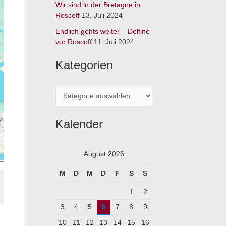
:
Wir sind in der Bretagne in
Roscoff
13. Juli 2024
Endlich gehts weiter – Delfine
vor Roscoff
11. Juli 2024
Kategorien
Kalender
August 2026
M
D
M
D
F
S
S
1
2
3
4
5
6
7
8
9
10
11
12
13
14
15
16