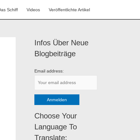
as Schiff
Videos
Veröffentlichte Artikel
Infos Über Neue
K
a
Blogbeiträge
t
e
Email address:
g
o
r
i
e
Choose Your
n
Language To
Translate: