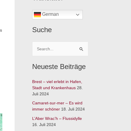
German
Suche
as
S
u
Neueste Beiträge
c
h
Brest – viel erlebt in Hafen,
e
Stadt und Krankenhaus
28.
n
Juli 2024
n
Camaret-sur-mer – Es wird
a
immer schöner
18. Juli 2024
c
L’Aber Wrac’h – Flussidylle
h
16. Juli 2024