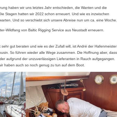
ung haben wir uns letztes Jahr entschieden, die Wanten und die
e Stagen hatten wir 2022 schon erneuert. Und wie es inzwischen
ch warten. Und so verschiebt sich unsere Abreise nun um ca. eine Woche.
er-Wildfang von Baltic Rigging Service aus Neustadt erneuern.
ehr gut beraten und wie es der Zufall will, ist André der Hafenmeister
Cousin. So führen wieder alle Wege zusammen. Die Hoffnung aber, dass
leider aufgrund der unzuverlässigen Lieferanten in Rauch aufgegangen.
wir haben auch so noch genug zu tun auf dem Boot.