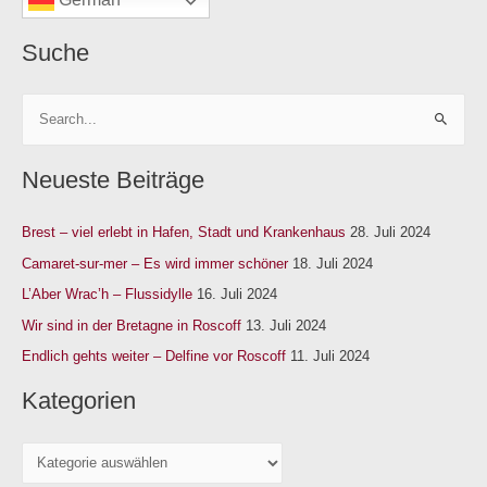
n
Suche
S
u
Neueste Beiträge
c
h
Brest – viel erlebt in Hafen, Stadt und Krankenhaus
28. Juli 2024
e
n
Camaret-sur-mer – Es wird immer schöner
18. Juli 2024
n
L’Aber Wrac’h – Flussidylle
16. Juli 2024
a
Wir sind in der Bretagne in Roscoff
13. Juli 2024
c
Endlich gehts weiter – Delfine vor Roscoff
11. Juli 2024
h
Kategorien
: