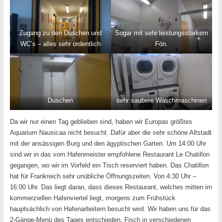
Zugang zu den Duschen und
Sogar mit sehr leistungsstarkem
WC’s – alles sehr ordentlich
Fön.
Duschen
sehr saubere Waschmaschinen
Da wir nur einen Tag geblieben sind, haben wir Europas größtes
Aquarium Nausicaa nicht besucht. Dafür aber die sehr schöne Altstadt
mit der ansässigen Burg und den ägyptischen Garten. Um 14:00 Uhr
sind wir in das vom Hafenmeister empfohlene Restaurant Le Chatillon
gegangen, wo wir im Vorfeld ein Tisch reserviert haben. Das Chatillon
hat für Frankreich sehr unübliche Öffnungszeiten. Von 4:30 Uhr –
16:00 Uhr. Das liegt daran, dass dieses Restaurant, welches mitten im
kommerziellen Hafenviertel liegt, morgens zum Frühstück
hauptsächlich von Hafenarbeitern besucht wird. Wir haben uns für das
2-Gänge-Menü des Tages entschieden. Fisch in verschiedenen