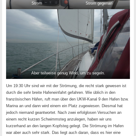
Strom
Strom gegenan
Aber teilweise genug Wind, um zu segeln.
Um 19:30 Uhr sind wir mit der Strömung, die recht stark gewesen ist
durch die sehr breite Hafeneinfahrt gefahren. Wie üblich in den
französischen Häfen, ruft man über den UKW-Kanal 9 den Hafen bzw.
Marina an und dann wird einem ein Platz zugewiesen. Diesmal hat
jedoch niemand geantwortet. Nach zwei erfolglosen Versuchen an
einem recht kurzen Schwimmsteg anzulegen, haben wir uns
kurzerhand an den langen Kopfsteg gelegt. Die Strömung im Hafen
war aber auch sehr stark. Das liegt auch daran, dass es hier eine