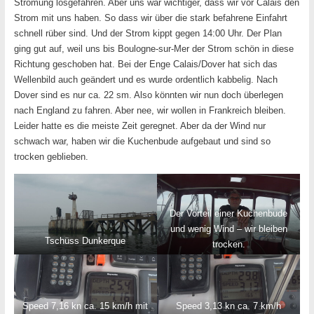
Strömung losgefahren. Aber uns war wichtiger, dass wir vor Calais den
Strom mit uns haben. So dass wir über die stark befahrene Einfahrt
schnell rüber sind. Und der Strom kippt gegen 14:00 Uhr. Der Plan
ging gut auf, weil uns bis Boulogne-sur-Mer der Strom schön in diese
Richtung geschoben hat. Bei der Enge Calais/Dover hat sich das
Wellenbild auch geändert und es wurde ordentlich kabbelig. Nach
Dover sind es nur ca. 22 sm. Also könnten wir nun doch überlegen
nach England zu fahren. Aber nee, wir wollen in Frankreich bleiben.
Leider hatte es die meiste Zeit geregnet. Aber da der Wind nur
schwach war, haben wir die Kuchenbude aufgebaut und sind so
trocken geblieben.
Der Vorteil einer Kuchenbude
und wenig Wind – wir bleiben
Tschüss Dunkerque
trocken.
Speed 7,16 kn ca. 15 km/h mit
Speed 3,13 kn ca. 7 km/h