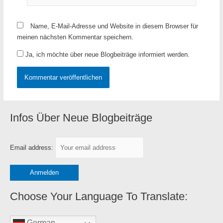
Name, E-Mail-Adresse und Website in diesem Browser für
meinen nächsten Kommentar speichern.
Ja, ich möchte über neue Blogbeiträge informiert werden.
Infos Über Neue Blogbeiträge
K
a
t
Email address:
e
g
o
r
Choose Your Language To Translate:
i
e
German