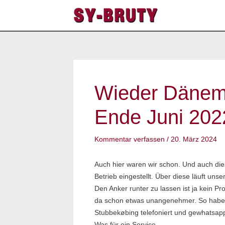
Zum
Inhalt
springen
Post
navigation
Wieder Dänem
Ende Juni 202
Kommentar verfassen
/
20. März 2024
Auch hier waren wir schon. Und auch di
Betrieb eingestellt. Über diese läuft un
Den Anker runter zu lassen ist ja kein P
da schon etwas unangenehmer. So haben 
Stubbekøbing telefoniert und gewhatsapp
Was für ein Service.